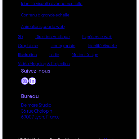
Identité visuelle événnementielle
Contenu à grande échelle
Animations pour le web
3D
Direction Artistique
Expérience web
Graphisme
Iconographie
Identité Visuelle
Illustration
Lottie
Motion Design
Vidéo Mapping & Projection
Suivez-nous
Instagram
LinkedIn
Bureau
Delmare Studio
36 rue Chalopin
69007 Lyon, France