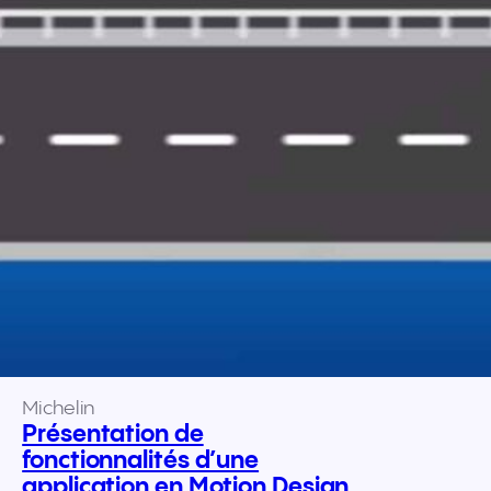
Michelin
Présentation de
fonctionnalités d’une
application en Motion Design