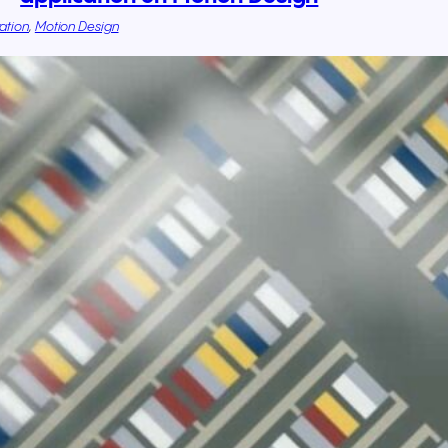
ration
, 
Motion Design