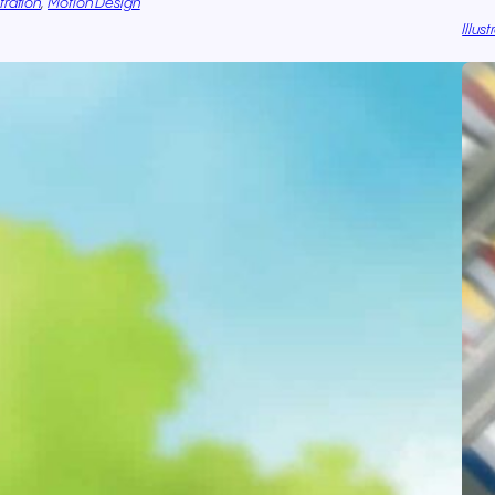
stration
, 
Motion Design
Illust